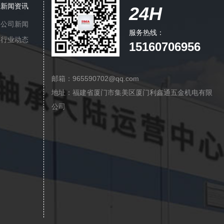
新闻资讯
24H
公司新闻
服务热线：
行业动态
15160706956
邮箱：965590702@qq.com
地址：福建省厦门市集美区厦门利鑫通五金机电有限
公司