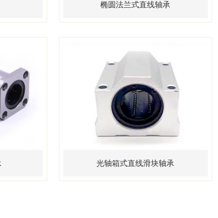
椭圆法兰式直线轴承
承
光轴箱式直线滑块轴承