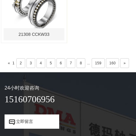
21308 CCKW33
«
1
2
3
4
5
6
7
8
...
159
160
»
24小时欢迎咨询
15160706956


立即留言