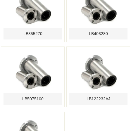
LB355270
LB406280
LB5075100
LB122232AJ