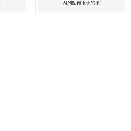
承
四列圆锥滚子轴承